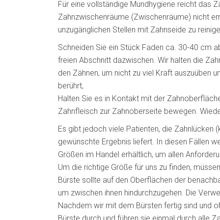
Für eine vollständige Mundhygiene reicht das Zä
Zahnzwischenräume (Zwischenräume) nicht errei
unzugänglichen Stellen mit Zahnseide zu reinig
Schneiden Sie ein Stück Faden ca. 30-40 cm ab.
freien Abschnitt dazwischen. Wir halten die Za
den Zähnen, um nicht zu viel Kraft auszuüben u
berührt,
Halten Sie es in Kontakt mit der Zahnoberfläch
Zahnfleisch zur Zahnoberseite bewegen. Wieder
Es gibt jedoch viele Patienten, die Zahnlücken 
gewünschte Ergebnis liefert. In diesen Fällen w
Größen im Handel erhältlich, um allen Anforder
Um die richtige Größe für uns zu finden, müss
Bürste sollte auf den Oberflächen der benachb
um zwischen ihnen hindurchzugehen. Die Verwe
Nachdem wir mit dem Bürsten fertig sind und oh
Bürste durch und führen sie einmal durch alle