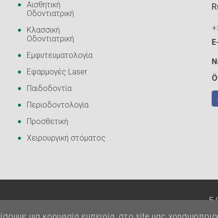
Αισθητική
R
Οδοντιατρική
+
Κλασσική
Οδοντιατρική
E
Εμφυτευματολογία
N
Εφαρμογές Laser
Ö
Παιδοδοντία
Περιοδοντολογία
Προσθετική
Χειρουργική στόματος
E.
ίσουμε μια κορυφαία εμπειρία, στο site μας χρησιμοποιο