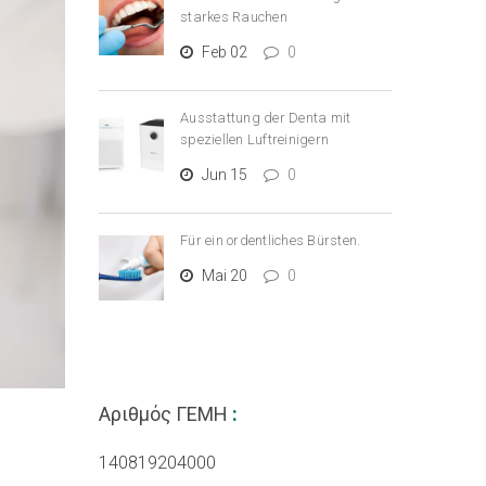
starkes Rauchen
Feb 02
0
Ausstattung der Denta mit
speziellen Luftreinigern
Jun 15
0
Für ein ordentliches Bürsten.
Mai 20
0
Αριθμός ΓΕΜΗ
:
140819204000