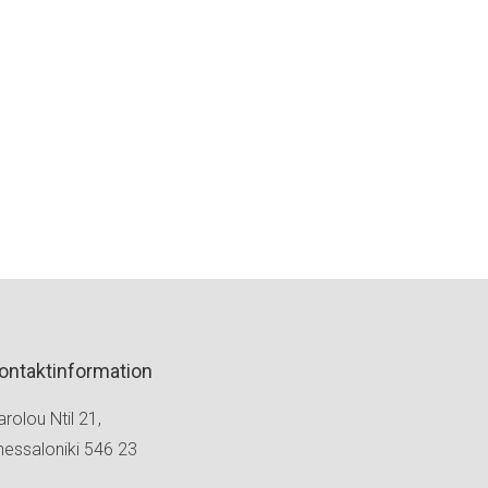
ontaktinformation
rolou Ntil 21,
hessaloniki 546 23