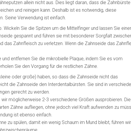
hneputzen allein nicht aus. Dies liegt daran, dass die Zahnbürste
chen und reinigen kann. Deshalb ist es notwendig, diese
en. Seine Verwendung ist einfach.
 Wickeln Sie die Spitzen um die Mittelfinger und lassen Sie eine
hnseide gespannt und führen sie mit besonderer Sorgfalt zwische
nd das Zahnfleisch zu verletzen. Wenn die Zahnseide das Zahnfl
e und entfernen Sie die mikrobielle Plaque, indem Sie es vom
holen Sie den Vorgang für die restlichen Zähne.
(kleine oder große) haben, so dass die Zahnseide nicht das
eicht die Zahnseide den Interdentalbürsten. Sie sind in verschied
ungen gerecht zu werden.
en wir möglicherweise 2-3 verschiedene Größen ausprobieren. Die
arten Zähne aufliegen, ohne jedoch viel Kraft aufwenden zu müss
ndung ist ebenso einfach.
ne zu spülen, damit ein wenig Schaum im Mund bleibt, führen wir
 Zahnzwischenräume.