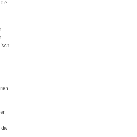
 die
n
n
eisch
enen
en,
 die