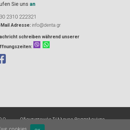
ufen Sie uns
an
30 2310 222321
-Mail Adresse:
info@denta.gr
achricht schreiben während unserer
ffnungszeiten:
O.Ο.
-
Οδοντιατρικός Σύλλογος Θεσσαλονίκης
Αριθμός ΓΕΜΗ: 140819204000
ύμε cookies.