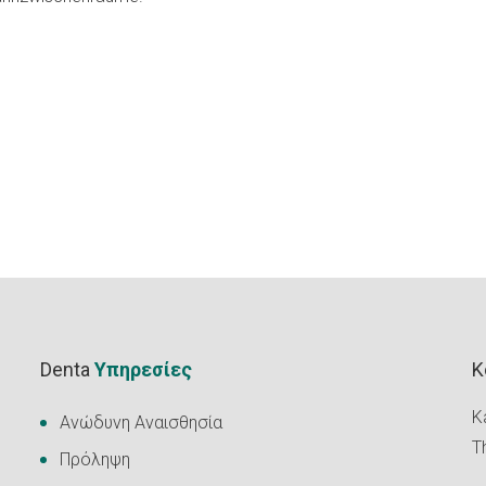
Denta
Υπηρεσίες
K
Ka
Ανώδυνη Αναισθησία
T
Πρόληψη