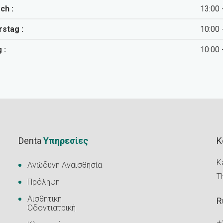
ch :
13:00 
stag :
10:00 
 :
10:00 
Denta
Υπηρεσίες
K
Ka
Ανώδυνη Αναισθησία
T
Πρόληψη
Αισθητική
R
Οδοντιατρική
+