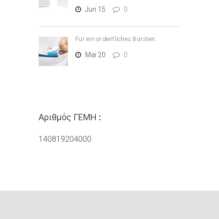
Jun 15
0
Für ein ordentliches Bürsten.
Mai 20
0
Αριθμός ΓΕΜΗ
:
140819204000