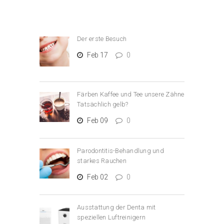
Der erste Besuch
Feb 17
0
Färben Kaffee und Tee unsere Zähne
Tatsächlich gelb?
Feb 09
0
Parodontitis-Behandlung und
starkes Rauchen
Feb 02
0
Ausstattung der Denta mit
speziellen Luftreinigern