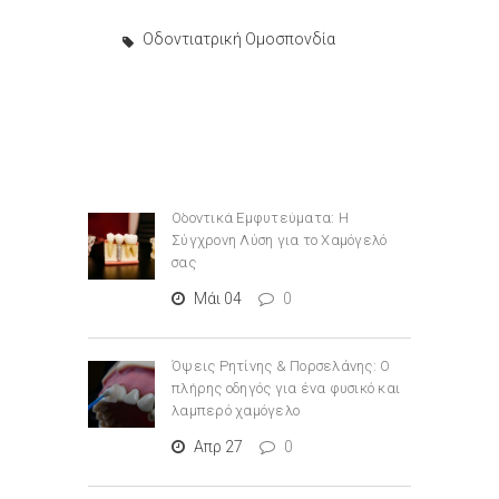
Οδοντιατρική Ομοσπονδία
Οδοντικά Εμφυτεύματα: Η
Σύγχρονη Λύση για το Χαμόγελό
σας
Μάι 04
0
Όψεις Ρητίνης & Πορσελάνης: Ο
πλήρης οδηγός για ένα φυσικό και
λαμπερό χαμόγελο
Απρ 27
0