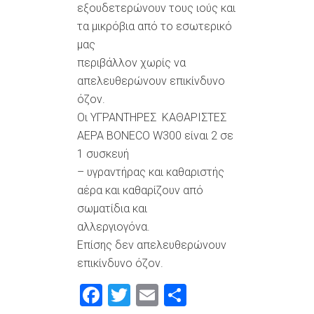
εξουδετερώνουν τους ιούς και
τα μικρόβια από το εσωτερικό
μας
περιβάλλον χωρίς να
απελευθερώνουν επικίνδυνο
όζον.
Οι ΥΓΡΑΝΤΗΡEΣ ΚΑΘΑΡΙΣΤEΣ
ΑΕΡΑ BONECO W300 είναι 2 σε
1 συσκευή
– υγραντήρας και καθαριστής
αέρα και καθαρίζουν από
σωματίδια και
αλλεργιογόνα.
Επίσης δεν απελευθερώνουν
επικίνδυνο όζον.
Facebook
Twitter
Email
Μοιραστείτ