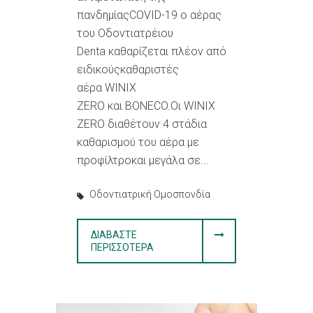
πανδημίαςCOVID-19 ο αέρας
του Οδοντιατρέιου
Denta καθαρίζεται πλέον από
ειδικούςκαθαριστές
αέρα WINIX
ZERO και BONECO.Οι WINIX
ZERO διαθέτουν 4 στάδια
καθαρισμού του αέρα με
προφίλτροκαι μεγάλα σε...
Οδοντιατρική Ομοσπονδία
ΔΙΑΒΆΣΤΕ
ΠΕΡΙΣΣΌΤΕΡΑ