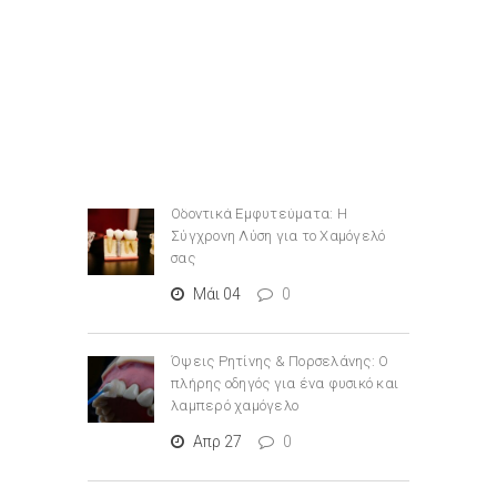
Οδοντικά Εμφυτεύματα: Η
Σύγχρονη Λύση για το Χαμόγελό
σας
Μάι 04
0
Όψεις Ρητίνης & Πορσελάνης: Ο
πλήρης οδηγός για ένα φυσικό και
λαμπερό χαμόγελο
Απρ 27
0