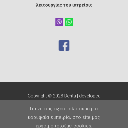
λειτουργίας του ιατρείου:
Copyright © 2023 Denta | developed
by
customLab
Για να σας εξασφαλίσουμε μια
E.O.Ο.
-
Οδοντιατρικός
κορυφαία εμπειρία, στο site μας
Σύλλογος Θεσσαλονίκης
χρησιμοποιούμε cookies.